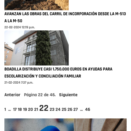
AVANZAN LAS OBRAS DEL CARRIL DE INCORPORACIÓN DESDE LA M-513
A LA M-50
22-02-2024 12:19 p.m.
BOADILLA DISTRIBUYE CASI 1.750.000 EUROS EN AYUDAS PARA
ESCOLARIZACIÓN Y CONCILIACIÓN FAMILIAR
21-02-2024 7:37 p.m.
Anterior
Página
22
de
46
.
Siguiente
22
1
...
17
18
19
20
21
23
24
25
26
27
...
46