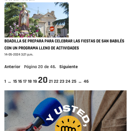
BOADILLA SE PREPARA PARA CELEBRAR LAS FIESTAS DE SAN BABILÉS
CON UN PROGRAMA LLENO DE ACTIVIDADES
14-05-2024 3:21 p.m.
Anterior
Página
20
de
46
.
Siguiente
20
1
...
15
16
17
18
19
21
22
23
24
25
...
46