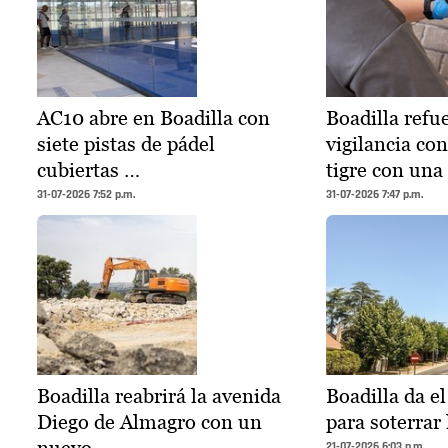
AC10 abre en Boadilla con
Boadilla refue
siete pistas de pádel
vigilancia co
cubiertas …
tigre con una
31-07-2026 7:52 p.m.
31-07-2026 7:47 p.m.
Boadilla reabrirá la avenida
Boadilla da e
Diego de Almagro con un
para soterrar 
nuevo …
21-07-2026 6:03 p.m.