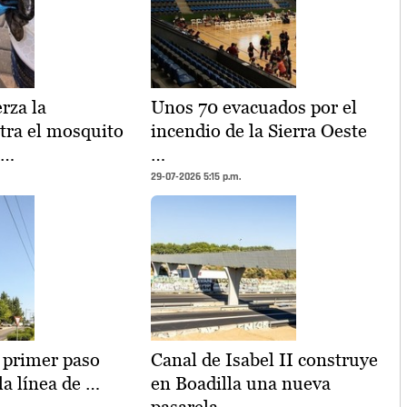
rza la
Unos 70 evacuados por el
ntra el mosquito
incendio de la Sierra Oeste
 …
…
29-07-2026 5:15 p.m.
l primer paso
Canal de Isabel II construye
la línea de …
en Boadilla una nueva
pasarela …