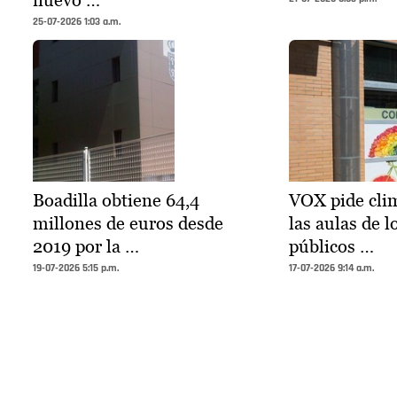
25-07-2026 1:03 a.m.
Boadilla obtiene 64,4
VOX pide clim
millones de euros desde
las aulas de l
2019 por la …
públicos …
19-07-2026 5:15 p.m.
17-07-2026 9:14 a.m.