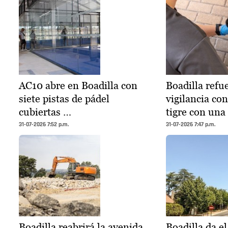
AC10 abre en Boadilla con
Boadilla refue
siete pistas de pádel
vigilancia co
cubiertas …
tigre con una
31-07-2026 7:52 p.m.
31-07-2026 7:47 p.m.
Boadilla reabrirá la avenida
Boadilla da e