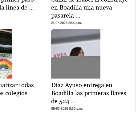
la línea de …
en Boadilla una nueva
pasarela …
21-07-2026 5:56 p.m.
atizar todas
Díaz Ayuso entrega en
os colegios
Boadilla las primeras llaves
de 524 …
09-07-2026 8:50 p.m.