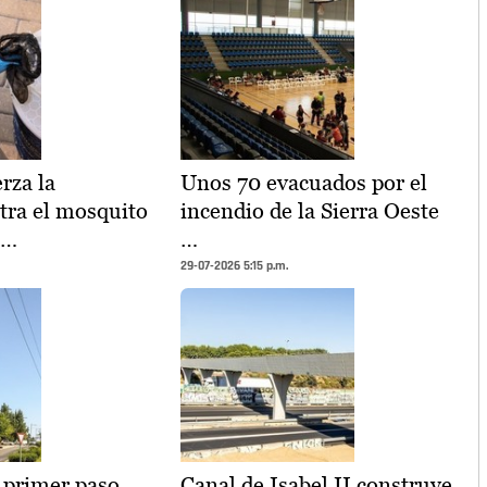
rza la
Unos 70 evacuados por el
ntra el mosquito
incendio de la Sierra Oeste
 …
…
29-07-2026 5:15 p.m.
l primer paso
Canal de Isabel II construye