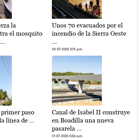
rza la
Unos 70 evacuados por el
ntra el mosquito
incendio de la Sierra Oeste
 …
…
29-07-2026 5:15 p.m.
l primer paso
Canal de Isabel II construye
la línea de …
en Boadilla una nueva
pasarela …
21-07-2026 5:56 p.m.