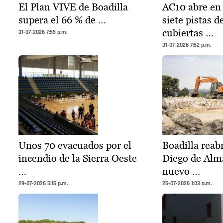
El Plan VIVE de Boadilla
AC10 abre en 
supera el 66 % de …
siete pistas d
cubiertas …
31-07-2026 7:55 p.m.
31-07-2026 7:52 p.m.
Unos 70 evacuados por el
Boadilla reabr
incendio de la Sierra Oeste
Diego de Alm
…
nuevo …
29-07-2026 5:15 p.m.
25-07-2026 1:03 a.m.