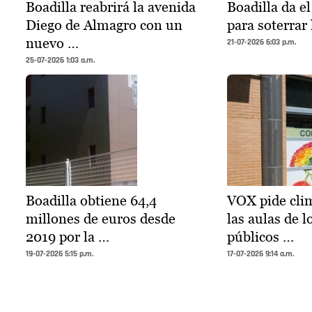
Boadilla reabrirá la avenida
Boadilla da e
Diego de Almagro con un
para soterrar 
nuevo …
21-07-2026 6:03 p.m.
25-07-2026 1:03 a.m.
Boadilla obtiene 64,4
VOX pide clim
millones de euros desde
las aulas de l
2019 por la …
públicos …
19-07-2026 5:15 p.m.
17-07-2026 9:14 a.m.