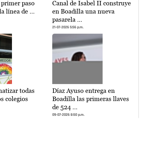
l primer paso
Canal de Isabel II construye
la línea de …
en Boadilla una nueva
pasarela …
21-07-2026 5:56 p.m.
atizar todas
Díaz Ayuso entrega en
os colegios
Boadilla las primeras llaves
de 524 …
09-07-2026 8:50 p.m.