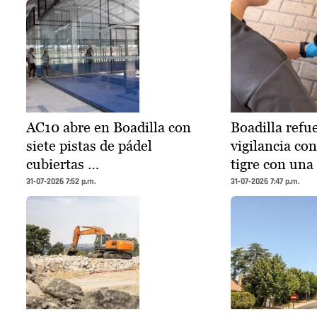
AC10 abre en Boadilla con
Boadilla refue
siete pistas de pádel
vigilancia co
cubiertas …
tigre con una
31-07-2026 7:52 p.m.
31-07-2026 7:47 p.m.